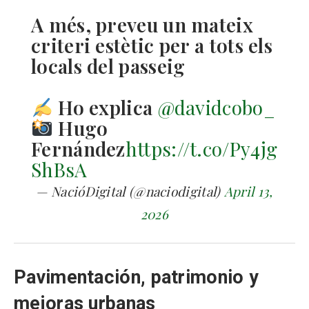
A més, preveu un mateix
criteri estètic per a tots els
locals del passeig
Ho explica
@davidcobo_
Hugo
Fernández
https://t.co/Py4jg
ShBsA
— NacióDigital (@naciodigital)
April 13,
2026
Pavimentación, patrimonio y
mejoras urbanas