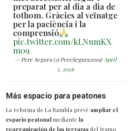
preparat per al dia a dia de
tothom. Gràcies al veïnatge
per la paciència i la
comprensió
pic.twitter.com/kLNumKX
m09
— Pere Segura (@PereSegura2019)
April
1, 2026
Más espacio para peatones
La reforma de La Rambla prevé
ampliar el
espacio peatonal
mediante
la
reorganización de las terrazas
del tramo