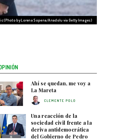
c (Photo by Lorena Sopena/Anadolu via Getty Images)
OPINIÓN
Ahí se quedan, me voy a
La Mareta
CLEMENTE POLO
Una reacción de la
sociedad civil frente a la
deriva antidemocrática
del Gobierno de Pedro