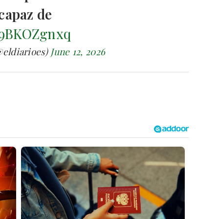
capaz de
/a9BKOZgnxq
@eldiarioes)
June 12, 2026