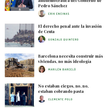
antidemocrática del Gobierno de
Pedro Sánchez
ERIK ENCINAS
El derecho penal ante la invasión
de Ceuta
GONZALO QUINTERO
Barcelona necesita construir más
viviendas, no más ideología
MARILÉN BARCELÓ
No estaban ciegos, no, no,
estaban cobrando pasta
CLEMENTE POLO