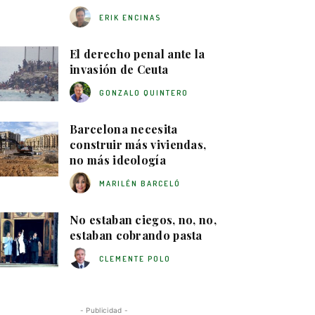
ERIK ENCINAS
El derecho penal ante la
invasión de Ceuta
GONZALO QUINTERO
Barcelona necesita
construir más viviendas,
no más ideología
MARILÉN BARCELÓ
No estaban ciegos, no, no,
estaban cobrando pasta
CLEMENTE POLO
- Publicidad -