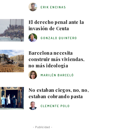
ERIK ENCINAS
El derecho penal ante la
invasión de Ceuta
GONZALO QUINTERO
Barcelona necesita
construir más viviendas,
no más ideología
MARILÉN BARCELÓ
No estaban ciegos, no, no,
estaban cobrando pasta
CLEMENTE POLO
- Publicidad -