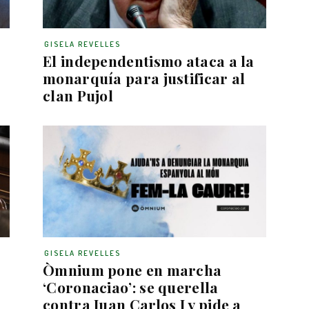
GISELA REVELLES
El independentismo ataca a la
monarquía para justificar al
clan Pujol
GISELA REVELLES
Òmnium pone en marcha
‘Coronaciao’: se querella
contra Juan Carlos I y pide a