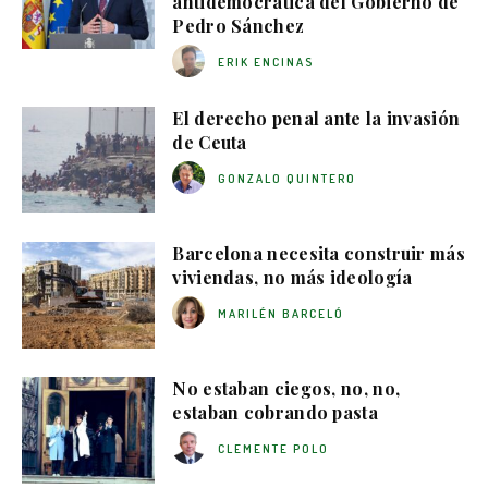
antidemocrática del Gobierno de
Pedro Sánchez
ERIK ENCINAS
El derecho penal ante la invasión
de Ceuta
GONZALO QUINTERO
Barcelona necesita construir más
viviendas, no más ideología
MARILÉN BARCELÓ
No estaban ciegos, no, no,
estaban cobrando pasta
CLEMENTE POLO