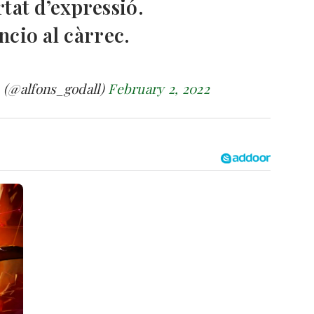
rtat d’expressió.
cio al càrrec.
(@alfons_godall)
February 2, 2022