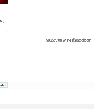
s,
DISCOVER WITH
adal