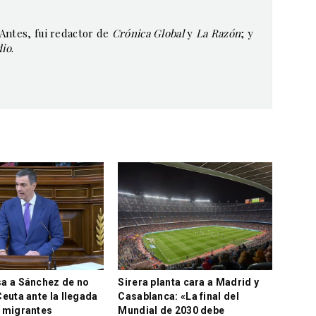
 Antes, fui redactor de
Crónica Global
y
La Razón
; y
dio
.
a a Sánchez de no
Sirera planta cara a Madrid y
euta ante la llegada
Casablanca: «La final del
 migrantes
Mundial de 2030 debe