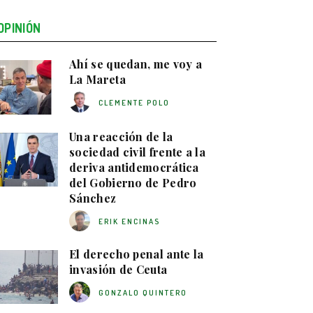
OPINIÓN
Ahí se quedan, me voy a
La Mareta
CLEMENTE POLO
Una reacción de la
sociedad civil frente a la
deriva antidemocrática
del Gobierno de Pedro
Sánchez
ERIK ENCINAS
El derecho penal ante la
invasión de Ceuta
GONZALO QUINTERO