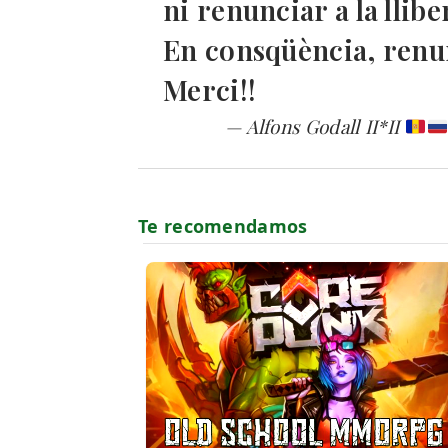
ni renunciar a la llibe
En consqüència, renun
Merci!!
— Alfons Godall II*II