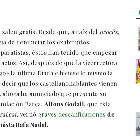
salen gratis. Desde que, a raíz del
procés
,
eja de denunciar los exabruptos
eparatistas, éstos han tenido que empezar
actos. Así, después de que la vicerrectora
go» la última Diada e hiciese lo mismo la
r decir que los castellanohablantes vienen
», ahora ha anunciado que presenta su
Fundación Barça,
Alfons Godall
, que esta
ral.cat
, vertió
graves descalificaciones
de
nista Rafa Nadal
.