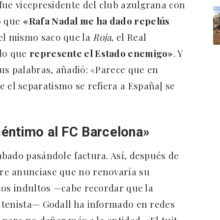
fue vicepresidente del club azulgrana con
o que
«Rafa Nadal me ha dado repelús
 el mismo saco que la
Roja
, el Real
 lo que
represente el Estado enemigo»
. Y
us palabras, añadió: «Parece que en
 el separatismo se refiera a España] se
céntimo al FC Barcelona»
bado pasándole factura. Así, después de
re anunciase que no renovaría su
tos indultos —cabe recordar que la
 tenista— Godall ha informado en redes
para no dañar más a la entidad. «El tuit