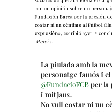
con mi opinión sobre un personaje
Fundación Barça por la presión d
costar ni un céntimo al Fútbol Clu
expresión»
, escribió ayer. Y con
¡
Merci
!».
La piulada amb la me
personatge famós i el 
@FundacioFCB
per la
i mitjans.
No vull costar ni un c