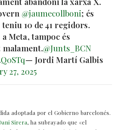
tament abandoni la xarxa X.
govern
@jaumecollboni
; és
 teniu 10 de 41 regidors.
e a Meta, tampoc és
t malament.
@Junts_BCN
Y4Q0STq
— Jordi Martí Galbis
ry 27, 2025
dida adoptada por el Gobierno barcelonés.
Dani Sirera
, ha subrayado que «el