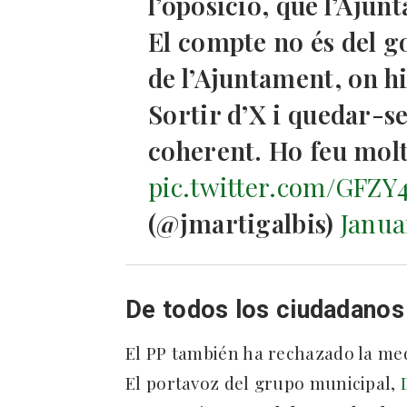
l’oposició, que l’Ajun
El compte no és del 
de l’Ajuntament, on hi
Sortir d’X i quedar-s
coherent. Ho feu mol
pic.twitter.com/GFZ
(@jmartigalbis)
Janua
De todos los ciudadanos
El PP también ha rechazado la me
El portavoz del grupo municipal,