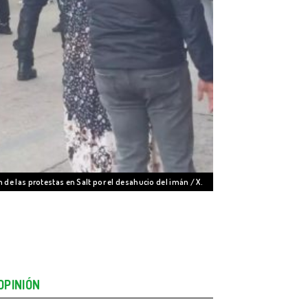
de las protestas en Salt por el desahucio del imán / X.
OPINIÓN