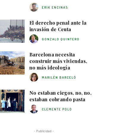
ERIK ENCINAS
El derecho penal ante la
invasión de Ceuta
GONZALO QUINTERO
Barcelona necesita
construir más viviendas,
no más ideología
MARILÉN BARCELÓ
No estaban ciegos, no, no,
estaban cobrando pasta
CLEMENTE POLO
- Publicidad -