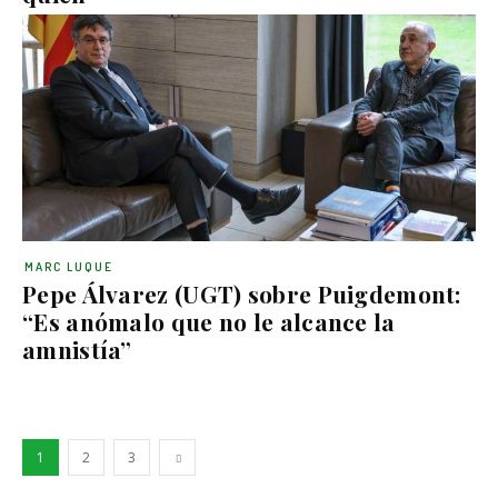
MARC LUQUE
Pepe Álvarez (UGT) sobre Puigdemont:
“Es anómalo que no le alcance la
amnistía”
1
2
3